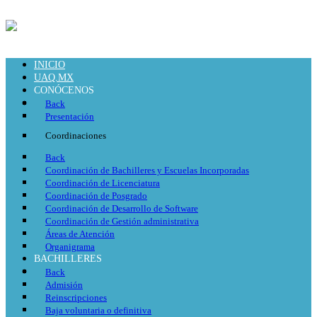
INICIO
UAQ.MX
CONÓCENOS
Back
Presentación
Coordinaciones
Back
Coordinación de Bachilleres y Escuelas Incorporadas
Coordinación de Licenciatura
Coordinación de Posgrado
Coordinación de Desarrollo de Software
Coordinación de Gestión administrativa
Áreas de Atención
Organigrama
BACHILLERES
Back
Admisión
Reinscripciones
Baja voluntaria o definitiva