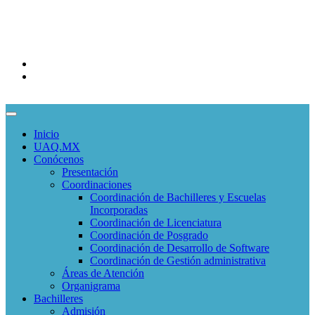
Administrativos
EDUCACIÓN CONTINUA
Programas Educativos
Convocatorias
Inicio
UAQ.MX
Conócenos
Presentación
Coordinaciones
Coordinación de Bachilleres y Escuelas
Incorporadas
Coordinación de Licenciatura
Coordinación de Posgrado
Coordinación de Desarrollo de Software
Coordinación de Gestión administrativa
Áreas de Atención
Organigrama
Bachilleres
Admisión