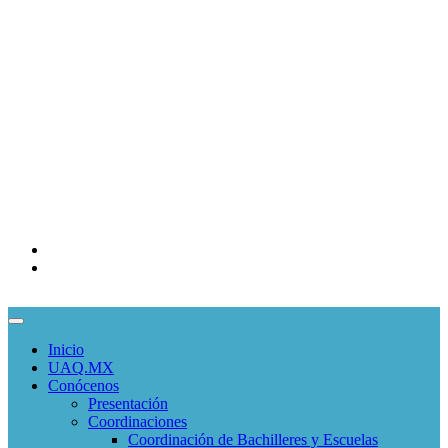
Bibliotecas
Contraloría Social
Mapa de sitio
COMUNIDADES
Correo Alumnos UAQ
Consulta/solicitud Correo Alumnos
Docentes
Administrativos
EDUCACIÓN CONTINUA
Programas Educativos
Convocatorias
Inicio
UAQ.MX
Conócenos
Presentación
Coordinaciones
Coordinación de Bachilleres y Escuelas