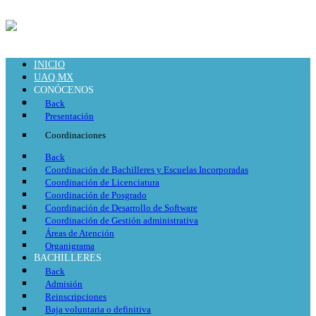
INICIO
UAQ.MX
CONÓCENOS
Back
Presentación
Coordinaciones
Back
Coordinación de Bachilleres y Escuelas Incorporadas
Coordinación de Licenciatura
Coordinación de Posgrado
Coordinación de Desarrollo de Software
Coordinación de Gestión administrativa
Áreas de Atención
Organigrama
BACHILLERES
Back
Admisión
Reinscripciones
Baja voluntaria o definitiva