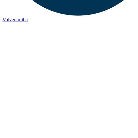
Volver arriba
ADMINISTRACIÓN CENTRAL
Página principal
Rectoría
Secretarías
Direcciones
Coordinaciones
Bachilleres
Facultades
Campus
ENLACES
Correo de Empleados UAQ
Directorio
Sistema Soporte (SISO)
TV UAQ
Radio UAQ
Calendario Escolar