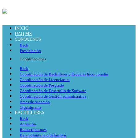
INICIO
UAQ.MX
CONÓCENOS
Back
Presentación
Coordinaciones
Back
Coordinación de Bachilleres y Escuelas Incorporadas
Coordinación de Licenciatura
Coordinación de Posgrado
Coordinación de Desarrollo de Software
Coordinación de Gestión administrativa
Áreas de Atención
Organigrama
BACHILLERES
Back
Admisión
Reinscripciones
Baja voluntaria o definitiva