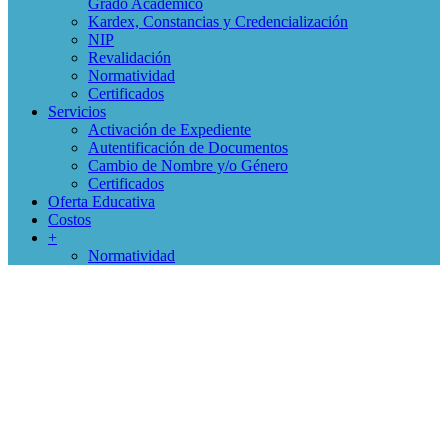
Grado Académico
Kardex, Constancias y Credencialización
NIP
Revalidación
Normatividad
Certificados
Servicios
Activación de Expediente
Autentificación de Documentos
Cambio de Nombre y/o Género
Certificados
Oferta Educativa
Costos
+
Normatividad