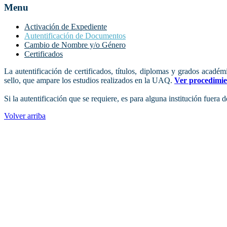
Menu
Activación de Expediente
Autentificación de Documentos
Cambio de Nombre y/o Género
Certificados
La autentificación de certificados, títulos, diplomas y grados acadé
sello, que ampare los estudios realizados en la UAQ.
Ver procedimie
Si la autentificación que se requiere, es para alguna institución fuera d
Volver arriba
ADMINISTRACIÓN CENTRAL
Página principal
Rectoría
Secretarías
Direcciones
Coordinaciones
Bachilleres
Facultades
Campus