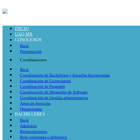
INICIO
UAQ.MX
CONÓCENOS
Back
Presentación
Coordinaciones
Back
Coordinación de Bachilleres y Escuelas Incorporadas
Coordinación de Licenciatura
Coordinación de Posgrado
Coordinación de Desarrollo de Software
Coordinación de Gestión administrativa
Áreas de Atención
Organigrama
BACHILLERES
Back
Admisión
Reinscripciones
Baja voluntaria o definitiva