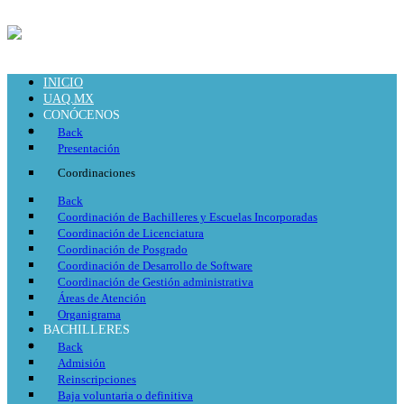
INICIO
UAQ.MX
CONÓCENOS
Back
Presentación
Coordinaciones
Back
Coordinación de Bachilleres y Escuelas Incorporadas
Coordinación de Licenciatura
Coordinación de Posgrado
Coordinación de Desarrollo de Software
Coordinación de Gestión administrativa
Áreas de Atención
Organigrama
BACHILLERES
Back
Admisión
Reinscripciones
Baja voluntaria o definitiva