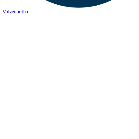
Volver arriba
ADMINISTRACIÓN CENTRAL
Página principal
Rectoría
Secretarías
Direcciones
Coordinaciones
Bachilleres
Facultades
Campus
ENLACES
Correo de Empleados UAQ
Directorio
Sistema Soporte (SISO)
TV UAQ
Radio UAQ
Calendario Escolar
Bibliotecas
Contraloría Social