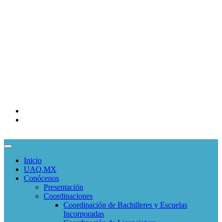
Mapa de sitio
COMUNIDADES
Correo Alumnos UAQ
Consulta/solicitud Correo Alumnos
Docentes
Administrativos
EDUCACIÓN CONTINUA
Programas Educativos
Convocatorias
Inicio
UAQ.MX
Conócenos
Presentación
Coordinaciones
Coordinación de Bachilleres y Escuelas
Incorporadas