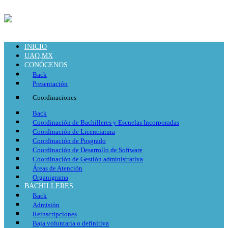
INICIO
UAQ.MX
CONÓCENOS
Back
Presentación
Coordinaciones
Back
Coordinación de Bachilleres y Escuelas Incorporadas
Coordinación de Licenciatura
Coordinación de Posgrado
Coordinación de Desarrollo de Software
Coordinación de Gestión administrativa
Áreas de Atención
Organigrama
BACHILLERES
Back
Admisión
Reinscripciones
Baja voluntaria o definitiva