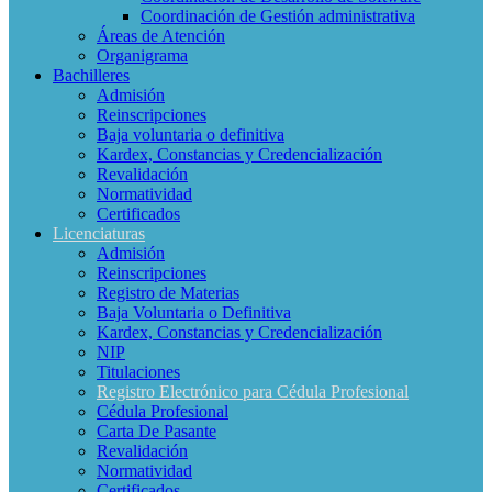
Coordinación de Gestión administrativa
Áreas de Atención
Organigrama
Bachilleres
Admisión
Reinscripciones
Baja voluntaria o definitiva
Kardex, Constancias y Credencialización
Revalidación
Normatividad
Certificados
Licenciaturas
Admisión
Reinscripciones
Registro de Materias
Baja Voluntaria o Definitiva
Kardex, Constancias y Credencialización
NIP
Titulaciones
Registro Electrónico para Cédula Profesional
Cédula Profesional
Carta De Pasante
Revalidación
Normatividad
Certificados