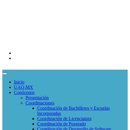
COMUNIDADES
Correo Alumnos UAQ
Consulta/solicitud Correo Alumnos
Docentes
Administrativos
EDUCACIÓN CONTINUA
Programas Educativos
Convocatorias
Inicio
UAQ.MX
Conócenos
Presentación
Coordinaciones
Coordinación de Bachilleres y Escuelas
Incorporadas
Coordinación de Licenciatura
Coordinación de Posgrado
Coordinación de Desarrollo de Software